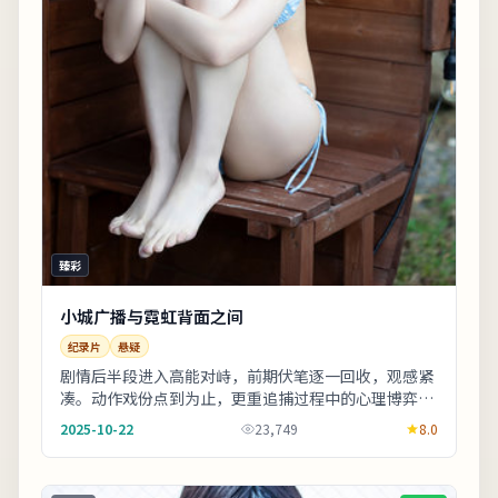
臻彩
小城广播与霓虹背面之间
纪录片
悬疑
剧情后半段进入高能对峙，前期伏笔逐一回收，观感紧
凑。动作戏份点到为止，更重追捕过程中的心理博弈。
欢迎在观影记录里写下你的解读：同一故事，允许多
2025-10-22
23,749
8.0
种...