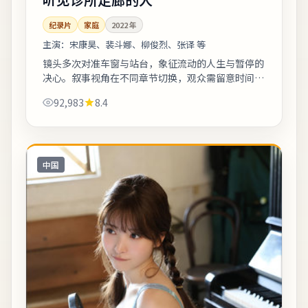
纪录片
家庭
2022
年
主演：
宋康昊、裴斗娜、柳俊烈、张译 等
镜头多次对准车窗与站台，象征流动的人生与暂停的
决心。叙事视角在不同章节切换，观众需留意时间标
注以免迷路。整体来看，这是一部类型元素清晰、人
92,983
8.4
物动机可信的作品，值得安静看完。《听见...
中国