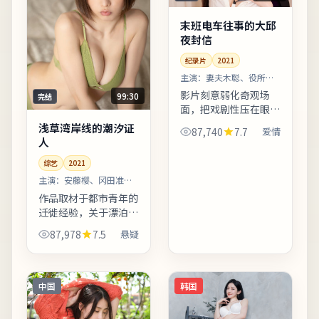
末班电车往事的大邱
夜封信
纪录片
2021
主演：
妻夫木聪、役所广
司 等
影片刻意弱化奇观场
99:30
完结
面，把戏剧性压在眼神
与停顿之间。人物行走
浅草湾岸线的潮汐证
87,740
7.7
爱情
路线经过精心设计，反
人
复出现的十字路口象征
综艺
2021
抉择。友情提示：部分
镜头闪烁较快，光敏人
主演：
安藤樱、冈田准一
等
群请酌...
作品取材于都市青年的
迁徙经验，关于漂泊、
归属与自我和解。爱情
87,978
7.5
悬疑
线并非主轴，却在关键
时刻改变主角的行动轨
迹。剧情信息与人物关
系可在二刷时解锁更多
中国
韩国
前后...