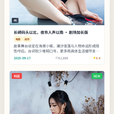
4K
长崎码头以北，夜市人声以南 · 剧场加长版
电影
动作
故事舞台设定在海港小城，潮汐涨落与人物命运形成隐
性呼应。台词较少堆砌口号，更多用具体生活细节支撑
价值观冲突。剧情信息与人物关系可在二刷时解锁更
2025-09-17
62,886
6.4
多...
韩国
NEW