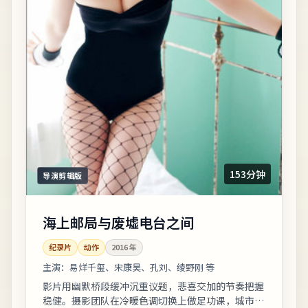
153分钟
导演剪辑版
海上邮局与废墟电台之间
纪录片
动作
2016
年
主演：
易烊千玺、宋康昊、孔刘、绫野刚 等
影片用幽默桥段缓冲沉重议题，悲喜交加的节奏把握
稳健。摄影团队在冷暖色调切换上做足功课，城市霓