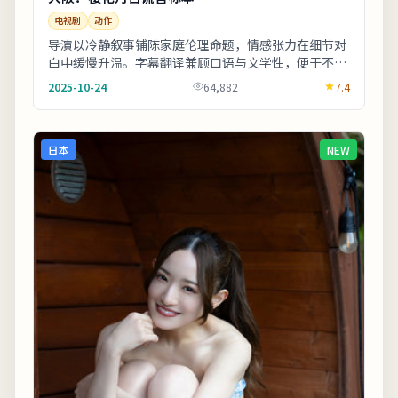
电视剧
动作
导演以冷静叙事铺陈家庭伦理命题，情感张力在细节对
白中缓慢升温。字幕翻译兼顾口语与文学性，便于不同
年龄段观众理解。上线之后口碑分化属正常现象，建
2025-10-24
64,882
7.4
议...
日本
NEW