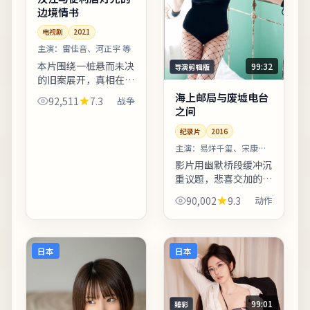
边境情书
电视剧
2021
主演：
雷佳音、河正宇 等
本片围绕一桩悬而未决
99:32
导演剪辑版
的旧案展开，真相在回
忆与现实之间反复折
海上邮局与废墟电台
92,511
7.3
战争
射。叙事视角在不同章
之间
节切换，观众需留意时
纪录片
2016
间标注以免迷路。片尾
字幕包含幕后花絮名
主演：
易烊千玺、宋康昊
等
单，影迷...
影片用幽默桥段缓冲沉
重议题，悲喜交加的节
奏把握稳健。摄影团队
90,002
9.3
动作
在冷暖色调切换上做足
功课，城市霓虹与陋巷
昏灯对比鲜明。影片中
出现的地标多为实景拍
日本
日本
摄，...
99:01
臻彩