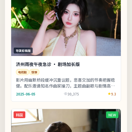
导演剪辑版
济州雨夜午夜急诊 · 剧场加长版
电视剧
惊悚
影片用幽默桥段缓冲沉重议题，悲喜交加的节奏把握稳
健。配乐邀请知名作曲家操刀，主题曲副歌与剧情高潮
同步上扬。整体来看，这是一部类型元素清晰、人物
2025-06-05
30,375
9.3
动...
韩国
NEW