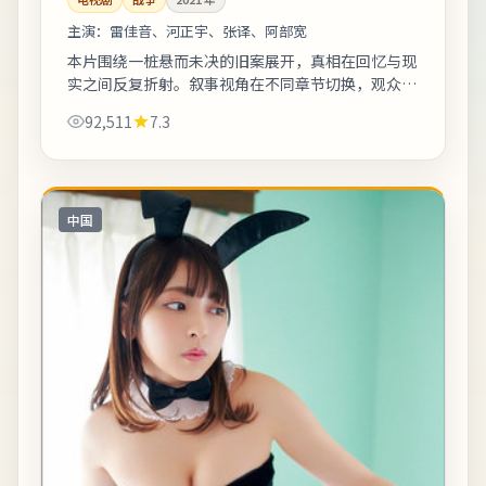
主演：
雷佳音、河正宇、张译、阿部宽
本片围绕一桩悬而未决的旧案展开，真相在回忆与现
实之间反复折射。叙事视角在不同章节切换，观众需
留意时间标注以免迷路。片尾字幕包含幕后花絮名
92,511
7.3
单，影迷可向幕后岗位致敬。《汉江与便利店...
中国