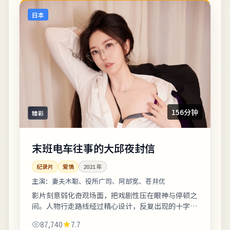
日本
156分钟
臻彩
末班电车往事的大邱夜封信
纪录片
爱情
2021
年
主演：
妻夫木聪、役所广司、阿部宽、苍井优
影片刻意弱化奇观场面，把戏剧性压在眼神与停顿之
间。人物行走路线经过精心设计，反复出现的十字路
口象征抉择。友情提示：部分镜头闪烁较快，光敏人
87,740
7.7
群请酌情观看。《末班电车往事的大邱夜封...