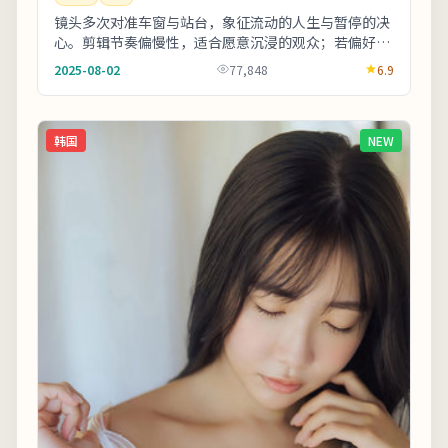
镜头多次对准车窗与站台，象征流动的人生与暂停的决
心。剪辑节奏偏慢性，适合愿意沉浸的观众；若偏好快
节奏可酌情快进前半。上线之后口碑分化属正常现
2025-08-02
77,848
6.9
象，...
韩国
NEW