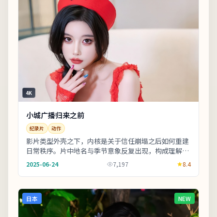
4K
小城广播归来之前
纪录片
动作
影片类型外壳之下，内核是关于信任崩塌之后如何重建
日常秩序。片中地名与季节意象反复出现，构成理解人
物动机的重要线索。影片中出现的地标多为实景拍
2025-06-24
7,197
8.4
摄，...
日本
NEW