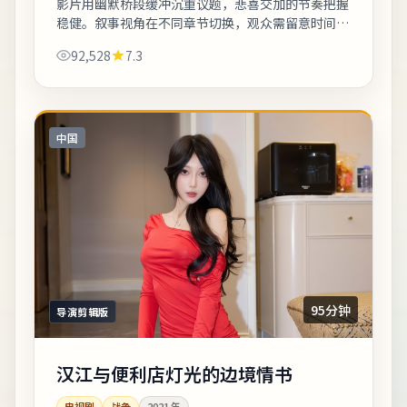
影片用幽默桥段缓冲沉重议题，悲喜交加的节奏把握
稳健。叙事视角在不同章节切换，观众需留意时间标
注以免迷路。若你对东亚都市题材感兴趣，本片的地
92,528
7.3
域符号与文化语境值得关注。《大阪：樱花...
中国
95分钟
导演剪辑版
汉江与便利店灯光的边境情书
电视剧
战争
2021
年