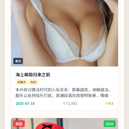
高分
海上邮局归来之前
纪录片
科幻
本片探讨算法时代的人际关系：屏幕越亮，误解越深。
配乐以低频弦乐打底，高潮段落改用钢琴独奏，情绪克
制而有后劲。适合喜欢细腻叙事与现实质感的观众；
2025-07-16
72,983
8.5
若...
韩国
NEW