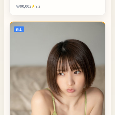
虹与陋巷昏灯对比鲜明。影片中出现的地标多为实景
90,002
9.3
拍摄，旅行爱好者可按图索骥打卡。《海上...
日本