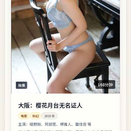
168分钟
独播
大阪：樱花月台无名证人
电影
科幻
2023
年
主演：
绫野刚、阿部宽、堺雅人、雷佳音 等