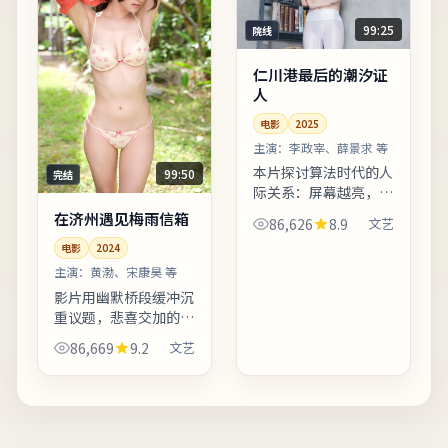
99:25
院线
仁川港最后的潮汐证
人
电影
2025
主演：
李政宰、薛景求 等
本片探讨算法时代的人
99:50
完结
际关系：屏幕越亮，误
解越深。爱情线并非主
在济州遇见梅雨信箱
86,626
8.9
文艺
轴，却在关键时刻改变
电影
2024
主角的行动轨迹。上线
之后口碑分化属正常现
主演：
黄渤、宋康昊 等
象，建议亲自观看并形
影片用幽默桥段缓冲沉
成独...
重议题，悲喜交加的节
奏把握稳健。叙事视角
86,669
9.2
文艺
在不同章节切换，观众
需留意时间标注以免迷
路。友情提示：部分镜
头闪烁较快，光敏人群
请酌...