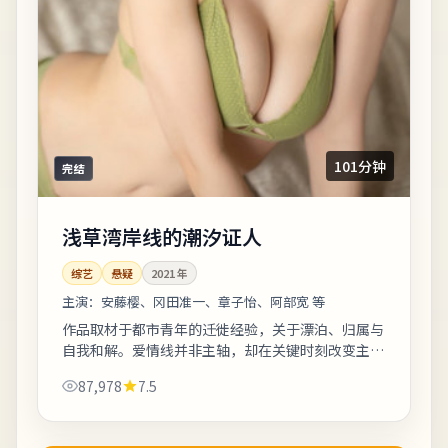
101分钟
完结
浅草湾岸线的潮汐证人
综艺
悬疑
2021
年
主演：
安藤樱、冈田准一、章子怡、阿部宽 等
作品取材于都市青年的迁徙经验，关于漂泊、归属与
自我和解。爱情线并非主轴，却在关键时刻改变主角
的行动轨迹。剧情信息与人物关系可在二刷时解锁更
87,978
7.5
多前后呼应。《浅草湾岸线的潮汐证人》是...