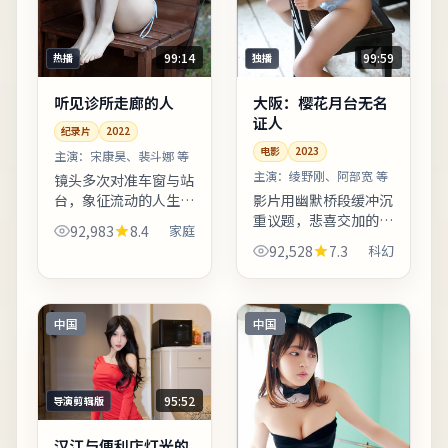
99:14
99:59
热播
独播
听见诊所走廊的人
大阪：樱花月台无名
证人
纪录片
2022
电影
2023
主演：
宋康昊、裴斗娜 等
主演：
绫野刚、阿部宽 等
镜头多次对准车窗与站
台，象征流动的人生与
影片用幽默桥段缓冲沉
暂停的决心。叙事视角
重议题，悲喜交加的节
92,983
8.4
家庭
在不同章节切换，观众
奏把握稳健。叙事视角
92,528
7.3
科幻
需留意时间标注以免迷
在不同章节切换，观众
路。整体来看，这是一
需留意时间标注以免迷
部类型元素清晰、人物
路。若你对东亚都市题
动机...
材感兴趣，本片的地域
中国
中国
符号...
95:52
导演剪辑版
汉江与便利店灯光的