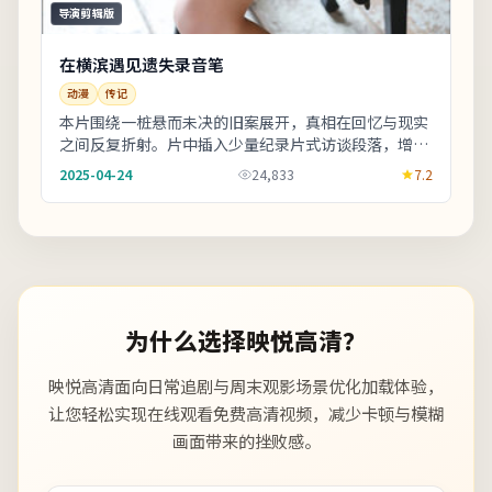
导演剪辑版
在横滨遇见遗失录音笔
动漫
传记
本片围绕一桩悬而未决的旧案展开，真相在回忆与现实
之间反复折射。片中插入少量纪录片式访谈段落，增强
真实性与代入感。欢迎在观影记录里写下你的解读：
2025-04-24
24,833
7.2
同...
为什么选择映悦高清？
映悦高清面向日常追剧与周末观影场景优化加载体验，
让您轻松实现在线观看免费高清视频，减少卡顿与模糊
画面带来的挫败感。